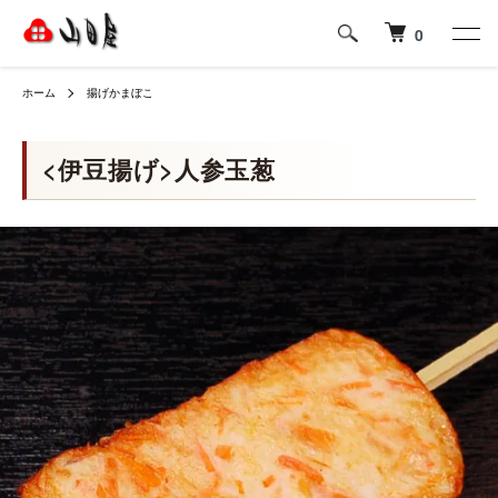
0
ホーム
揚げかまぼこ
<伊豆揚げ>人参玉葱