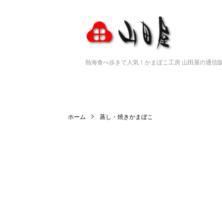
熱海食べ歩きで人気！かまぼこ工房 山田屋の通信
ホーム
蒸し・焼きかまぼこ