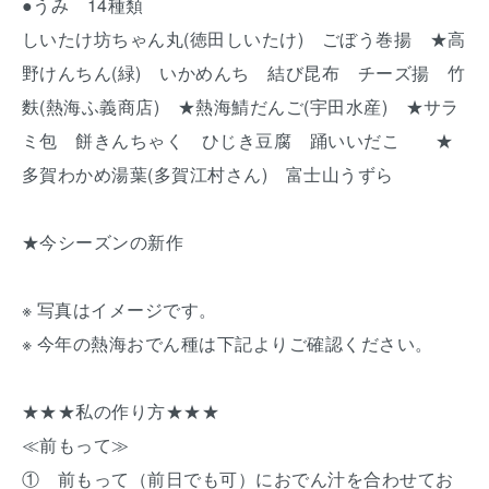
●うみ 14種類
しいたけ坊ちゃん丸(徳田しいたけ) ごぼう巻揚 ★高
野けんちん(緑) いかめんち 結び昆布 チーズ揚 竹
麩(熱海ふ義商店) ★熱海鯖だんご(宇田水産) ★サラ
ミ包 餅きんちゃく ひじき豆腐 踊いいだこ ★
多賀わかめ湯葉(多賀江村さん) 富士山うずら
★今シーズンの新作
※ 写真はイメージです。
※ 今年の熱海おでん種は下記よりご確認ください。
★★★私の作り方★★★
≪前もって≫
① 前もって（前日でも可）におでん汁を合わせてお