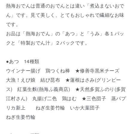
熱海おでんは普通のおでんとは違い「煮込まないおで
ん」です。見て美しく、とてもおしゃれで繊細なお味
です。
お品は「熱海おでん」の「あつ」と「うみ」各１パッ
クと「特製おでん汁」２パックです。
●あつ 14種類
ウインナー揚げ 鶏つくね棒 ★修善寺黒米チーズ
大漁！えび娘 結び昆布 ★蓮根はさみ(グリンピー
ス) 紅葉生麩(熱海ふ義商店) ★天然多賀ふのり(多賀
江村さん) 丸揚げ二色 鶏はむ ★三色団子 蒸パプ
リカ新上 ねぎ生姜竹輪 いか大葉団子
ねぎ生姜竹輪