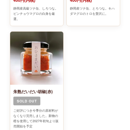
400円(内税)
400円(内税)
静岡産高級ツナ缶、しろつな。
静岡産ツナ缶、とろつな。キハ
ビンチョウマグロの白身を厳
ダマグロのトロを贅沢に。
選。
朱熟だいだい胡椒(赤)
SOLD OUT
ご好評につき今季分の原材料が
なくなり完売しました。新物の
橙を使用して2027年初旬より販
売開始を予定